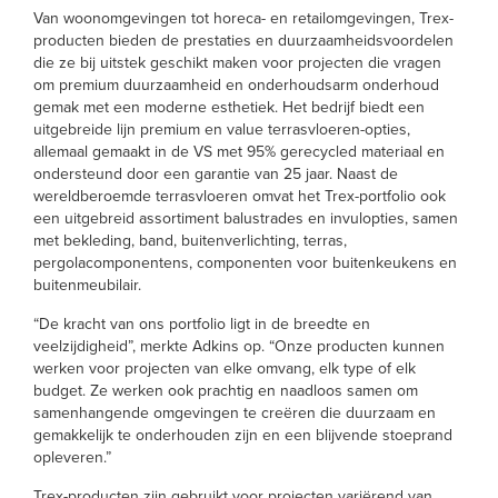
Van woonomgevingen tot horeca- en retailomgevingen, Trex-
producten bieden de prestaties en duurzaamheidsvoordelen
die ze bij uitstek geschikt maken voor projecten die vragen
om premium duurzaamheid en onderhoudsarm onderhoud
gemak met een moderne esthetiek. Het bedrijf biedt een
uitgebreide lijn premium en value terrasvloeren-opties,
allemaal gemaakt in de VS met 95% gerecycled materiaal en
ondersteund door een garantie van 25 jaar. Naast de
wereldberoemde terrasvloeren omvat het Trex-portfolio ook
een uitgebreid assortiment balustrades en invulopties, samen
met bekleding, band, buitenverlichting, terras,
pergolacomponentens, componenten voor buitenkeukens en
buitenmeubilair.
“De kracht van ons portfolio ligt in de breedte en
veelzijdigheid”, merkte Adkins op. “Onze producten kunnen
werken voor projecten van elke omvang, elk type of elk
budget. Ze werken ook prachtig en naadloos samen om
samenhangende omgevingen te creëren die duurzaam en
gemakkelijk te onderhouden zijn en een blijvende stoeprand
opleveren.”
Trex-producten zijn gebruikt voor projecten variërend van