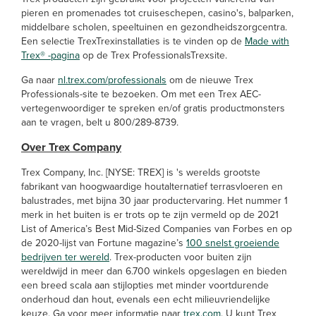
pieren en promenades tot cruiseschepen, casino's, balparken,
middelbare scholen, speeltuinen en gezondheidszorgcentra.
Een selectie TrexTrexinstallaties is te vinden op de
Made with
Trex® -pagina
op de Trex ProfessionalsTrexsite.
Ga naar
nl.trex.com/professionals
om de nieuwe Trex
Professionals-site te bezoeken. Om met een Trex AEC-
vertegenwoordiger te spreken en/of gratis productmonsters
aan te vragen, belt u 800/289-8739.
Over Trex Company
Trex Company, Inc. [NYSE: TREX] is 's werelds grootste
fabrikant van hoogwaardige houtalternatief terrasvloeren en
balustrades, met bijna 30 jaar productervaring. Het nummer 1
merk in het buiten is er trots op te zijn vermeld op de 2021
List of America’s Best Mid-Sized Companies van Forbes en op
de 2020-lijst van Fortune magazine’s
100 snelst groeiende
bedrijven ter wereld
. Trex-producten voor buiten zijn
wereldwijd in meer dan 6.700 winkels opgeslagen en bieden
een breed scala aan stijlopties met minder voortdurende
onderhoud dan hout, evenals een echt milieuvriendelijke
keuze. Ga voor meer informatie naar
trex.com
. U kunt Trex