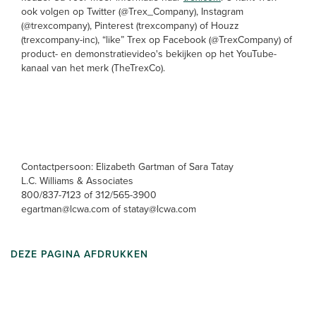
ook volgen op Twitter (@Trex_Company), Instagram
(@trexcompany), Pinterest (trexcompany) of Houzz
(trexcompany-inc), “like” Trex op Facebook
(@TrexCompany) of
product- en demonstratievideo's bekijken op het YouTube-
kanaal van het merk (TheTrexCo).
Contactpersoon: Elizabeth Gartman of Sara Tatay
L.C. Williams & Associates
800/837-7123 of 312/565-3900
egartman@lcwa.com of statay@lcwa.com
DEZE PAGINA AFDRUKKEN