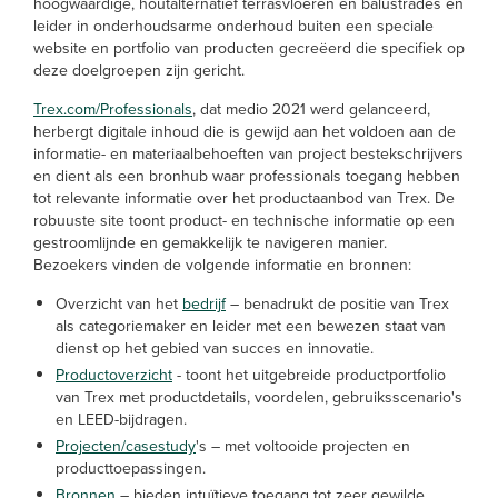
hoogwaardige, houtalternatief terrasvloeren en balustrades en
leider in onderhoudsarme onderhoud buiten een speciale
website en portfolio van producten gecreëerd die specifiek op
deze doelgroepen zijn gericht.
Trex.com/Professionals
, dat medio 2021 werd gelanceerd,
herbergt digitale inhoud die is gewijd aan het voldoen aan de
informatie- en materiaalbehoeften van project bestekschrijvers
en dient als een bronhub waar professionals toegang hebben
tot relevante informatie over het productaanbod van Trex. De
robuuste site toont product- en technische informatie op een
gestroomlijnde en gemakkelijk te navigeren manier.
Bezoekers vinden de volgende informatie en bronnen:
Overzicht van het
bedrijf
– benadrukt de positie van Trex
als categoriemaker en leider met een bewezen staat van
dienst op het gebied van succes en innovatie.
Productoverzicht
- toont het uitgebreide productportfolio
van Trex met productdetails, voordelen, gebruiksscenario's
en LEED-bijdragen.
Projecten/casestudy
's – met voltooide projecten en
producttoepassingen.
Bronnen
– bieden intuïtieve toegang tot zeer gewilde