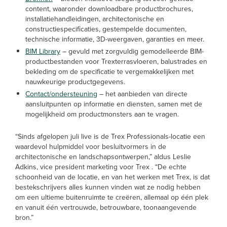
content, waaronder downloadbare productbrochures,
installatiehandleidingen, architectonische en
constructiespecificaties, gestempelde documenten,
technische informatie, 3D-weergaven, garanties en meer.
BIM Library
– gevuld met zorgvuldig gemodelleerde BIM-
productbestanden voor Trexterrasvloeren, balustrades en
bekleding om de specificatie te vergemakkelijken met
nauwkeurige productgegevens.
Contact/ondersteuning
– het aanbieden van directe
aansluitpunten op informatie en diensten, samen met de
mogelijkheid om productmonsters aan te vragen.
“Sinds afgelopen juli live is de Trex Professionals-locatie een
waardevol hulpmiddel voor besluitvormers in de
architectonische en landschapsontwerpen,” aldus Leslie
Adkins, vice president marketing voor Trex . “De echte
schoonheid van de locatie, en van het werken met Trex, is dat
bestekschrijvers alles kunnen vinden wat ze nodig hebben
om een ultieme buitenruimte te creëren, allemaal op één plek
en vanuit één vertrouwde, betrouwbare, toonaangevende
bron.”