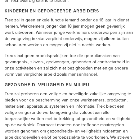
en rechtvaardig salaris te bieden.
KINDEREN EN GEFORCEERDE ARBEIDERS
Trex zal in geen enkele functie iemand onder de 16 jaar in dienst
nemen. Werknemers jonger dan 18 jaar mogen geen gevaarlijk
werk uitvoeren. Wanneer jonge werknemers onderworpen zijn aan
de wetgeving inzake verplicht onderwijs, mogen zij alleen buiten
schooluren werken en mogen zij niet 's nachts werken.
Trex staat geen arbeidspraktijken toe die gebruikmaken van
gevangenis-, slaven-, gedwongen, gebonden of contractarbeid in
onze activiteiten en zal zich niet bezighouden met enige andere
vorm van verplichte arbeid zoals mensenhandel.
GEZONDHEID, VEILIGHEID EN MILIEU
Trex zal proberen een veilige en beveiligde zakelijke omgeving te
bieden voor de bescherming van onze werknemers, producten,
materialen, apparatuur, systemen en informatie. Trex biedt een
veilige en gezonde werkomgeving die voldoet aan alle
toepasselijke wetten met betrekking tot gezondheid en veiligheid
op de werkplek. Daarnaast moeten doeltreffende maatregelen
worden genomen om gezondheids- en veiligheidsincidenten en
arbeidsongevallen en/of beroepsziekte te voorkomen. We streven