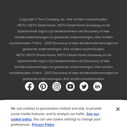
Copyright © Trex Company, Inc. Alle rechten voorbehouden.
HGTV, HGTV Smart Home, HGTV Smart Home Giveaway en de
bijbehorende logo's zijn handelsmerken van Discovery of haar
dochterondernemingen en gelieerde ondernemingen. Alle rechten
voorbehouden. Foto's - 2021 Discovery of haar dochterondernemingen en
gelieerde ondernemingen. Alle rechten voorbehouden.
HGTV, HGTV Dream Home, HGTV Dream Home Giveaway en de
bijbehorende logo's zijn handelsmerken van Discovery of haar
dochterondernemingen en gelieerde ondernemingen. Alle rechten
voorbehouden. Foto's - 2021 Discovery of haar dochterondernemingen en
gelieerde ondernemingen. Alle rechten voorbehouden.
Land
We use cookies to personalize content and ads, to provide
social media features, and to analyze our traffic.
See our
Door uw land te kiezen, bevestigt u dat u het Privacybeleid van Trex hebt
cookie policy.
You can use cookie settings to change your
gelezen
preferences.
Privacy Policy