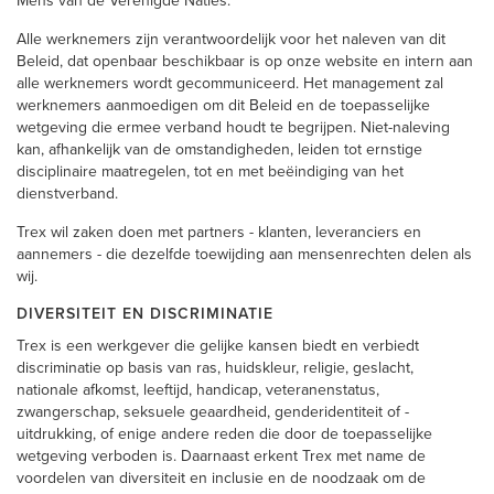
Mens van de Verenigde Naties.
Alle werknemers zijn verantwoordelijk voor het naleven van dit
Beleid, dat openbaar beschikbaar is op onze website en intern aan
alle werknemers wordt gecommuniceerd. Het management zal
werknemers aanmoedigen om dit Beleid en de toepasselijke
wetgeving die ermee verband houdt te begrijpen. Niet-naleving
kan, afhankelijk van de omstandigheden, leiden tot ernstige
disciplinaire maatregelen, tot en met beëindiging van het
dienstverband.
Trex wil zaken doen met partners - klanten, leveranciers en
aannemers - die dezelfde toewijding aan mensenrechten delen als
wij.
DIVERSITEIT EN DISCRIMINATIE
Trex is een werkgever die gelijke kansen biedt en verbiedt
discriminatie op basis van ras, huidskleur, religie, geslacht,
nationale afkomst, leeftijd, handicap, veteranenstatus,
zwangerschap, seksuele geaardheid, genderidentiteit of -
uitdrukking, of enige andere reden die door de toepasselijke
wetgeving verboden is. Daarnaast erkent Trex met name de
voordelen van diversiteit en inclusie en de noodzaak om de