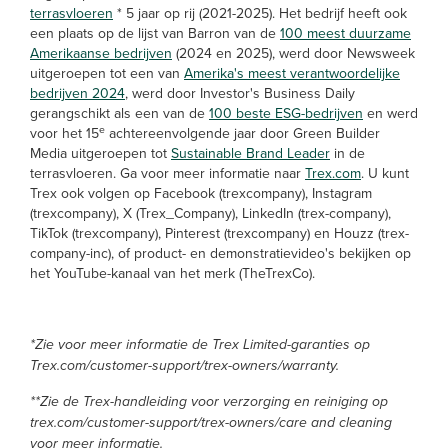
terrasvloeren
* 5 jaar op rij (2021-2025). Het bedrijf heeft ook
een plaats op de lijst van Barron van de
100 meest duurzame
Amerikaanse bedrijven
(2024 en 2025), werd door Newsweek
uitgeroepen tot een van
Amerika's meest verantwoordelijke
bedrijven 2024
, werd door Investor's Business Daily
gerangschikt als een van de
100 beste ESG-bedrijven
en werd
e
voor het 15
achtereenvolgende jaar door Green Builder
Media uitgeroepen tot
Sustainable Brand Leader
in de
terrasvloeren. Ga voor meer informatie naar
Trex.com
. U kunt
Trex ook volgen op Facebook (trexcompany), Instagram
(trexcompany), X (Trex_Company), LinkedIn (trex-company),
TikTok (trexcompany), Pinterest (trexcompany) en Houzz (trex-
company-inc), of product- en demonstratievideo's bekijken op
het YouTube-kanaal van het merk (TheTrexCo).
*Zie voor meer informatie de Trex Limited-garanties op
Trex.com/customer-support/trex-owners/warranty.
**Zie de Trex-handleiding voor verzorging en reiniging op
trex.com/customer-support/trex-owners/care and cleaning
voor meer informatie.