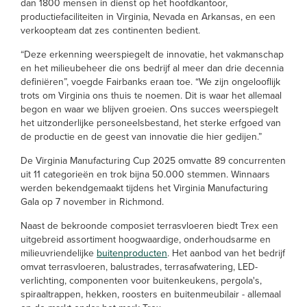
dan 1800 mensen in dienst op het hoofdkantoor,
productiefaciliteiten in Virginia, Nevada en Arkansas, en een
verkoopteam dat zes continenten bedient.
“Deze erkenning weerspiegelt de innovatie, het vakmanschap
en het milieubeheer die ons bedrijf al meer dan drie decennia
definiëren”, voegde Fairbanks eraan toe. “We zijn ongelooflijk
trots om Virginia ons thuis te noemen. Dit is waar het allemaal
begon en waar we blijven groeien. Ons succes weerspiegelt
het uitzonderlijke personeelsbestand, het sterke erfgoed van
de productie en de geest van innovatie die hier gedijen.”
De Virginia Manufacturing Cup 2025 omvatte 89 concurrenten
uit 11 categorieën en trok bijna 50.000 stemmen. Winnaars
werden bekendgemaakt tijdens het Virginia Manufacturing
Gala op 7 november in Richmond.
Naast de bekroonde composiet terrasvloeren biedt Trex een
uitgebreid assortiment hoogwaardige, onderhoudsarme en
milieuvriendelijke
buitenproducten
. Het aanbod van het bedrijf
omvat terrasvloeren, balustrades, terrasafwatering, LED-
verlichting, componenten voor buitenkeukens, pergola's,
spiraaltrappen, hekken, roosters en buitenmeubilair - allemaal