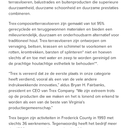
terrasvloeren, balustrades en buitenproducten die superieure
duurzaamheid, duurzame schoonheid en duurzame prestaties
combineren.
Trex-composietterrasvloeren zijn gemaakt van tot 95%
gerecyclede en teruggewonnen materialen en bieden een
milieuvriendelijk, duurzaam en onderhoudsarm alternatief voor
traditioneel hout. Trex-terrasvloeren zijn ontworpen om
vervaging, beitsen, krassen en schimmel te voorkomen en
rotten, kromtrekken, barsten of splinteren* niet en hoeven
slechts af en toe met water en zeep te worden gereinigd om
de prachtige houtachtige esthetiek te behouden**.
“Trex is vereerd dat ze de eerste plaats in onze categorie
heeft verdiend, vooral als een van de vele andere
indrukwekkende innovaties,” aldus Bryan H. Fairbanks,
president en CEO van Trex Company. “We zijn extreem trots
op de producten die we maken en het is lonend om erkend te
worden als een van de beste van Virginia's
productiegemeenschap.”
Trex begon zijn activiteiten in Frederick County in 1993 met
slechts 36 werknemers. Tegenwoordig heeft het bedrijf meer