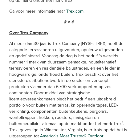
op de markt onder het merk Trex.
Ga voor meer informatie naar
Trex.com
.
# # #
Over Trex Company
Al meer dan 30 jaar is Trex Company [NYSE: TREX] heeft de
categorie terrasvloeren uitgevonden, opnieuw uitgevonden
en gedefinieerd. Vandaag de dag is het bedrijf 's werelds
nummer 1 merk van duurzaam gemaakte, houtalternatief
terrasvloeren en residentiële balustrades, en een leider in
hoogwaardige, onderhoud buiten. Trex beschikt over het
sterkste distributienetwerk in de sector en verkoopt
producten via meer dan 6.700 verkooppunten op zes
continenten. Door middel van strategische
licentieovereenkomsten biedt het bedrijf een uitgebreid
portfolio voor buiten met terras, knipperende tapes, LED-
verlichting, componenten buitenkeukens, pergola's,
wenteltrappen, hekken, roosters, maisgaten en
®
buitenmeubilair - allemaal op de markt onder het merk Trex
.
Trex, gevestigd in Winchester, Virginia, is er trots op dat het is
®
uitgeroepen tot
America's Most Trusted
Outdoor