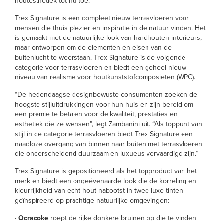
houtesthetiek tot nu toe.”
Trex Signature is een compleet nieuw terrasvloeren voor
mensen die thuis plezier en inspiratie in de natuur vinden. Het
is gemaakt met de natuurlijke look van hardhouten interieurs,
maar ontworpen om de elementen en eisen van de
buitenlucht te weerstaan. Trex Signature is de volgende
categorie voor terrasvloeren en biedt een geheel nieuw
niveau van realisme voor houtkunststofcomposieten (WPC).
“De hedendaagse designbewuste consumenten zoeken de
hoogste stijluitdrukkingen voor hun huis en zijn bereid om
een premie te betalen voor de kwaliteit, prestaties en
esthetiek die ze wensen”, legt Zambanini uit. “Als toppunt van
stijl in de categorie terrasvloeren biedt Trex Signature een
naadloze overgang van binnen naar buiten met terrasvloeren
die onderscheidend duurzaam en luxueus vervaardigd zijn.”
Trex Signature is gepositioneerd als het topproduct van het
merk en biedt een ongeëvenaarde look die de korreling en
kleurrijkheid van echt hout nabootst in twee luxe tinten
geïnspireerd op prachtige natuurlijke omgevingen:
·
Ocracoke
roept de rijke donkere bruinen op die te vinden