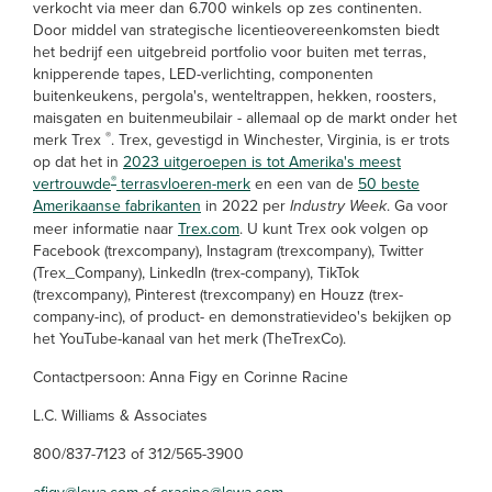
verkocht via meer dan 6.700 winkels op zes continenten.
Door middel van strategische licentieovereenkomsten biedt
het bedrijf een uitgebreid portfolio voor buiten met terras,
knipperende tapes, LED-verlichting, componenten
buitenkeukens, pergola's, wenteltrappen, hekken, roosters,
maisgaten en buitenmeubilair - allemaal op de markt onder het
®
merk Trex
. Trex, gevestigd in Winchester, Virginia, is er trots
op dat het in
2023 uitgeroepen is tot Amerika's meest
®
vertrouwde
terrasvloeren-merk
en een van de
50 beste
Amerikaanse fabrikanten
in 2022 per
Industry Week
. Ga voor
meer informatie naar
Trex.com
. U kunt Trex ook volgen op
Facebook (trexcompany), Instagram (trexcompany), Twitter
(Trex_Company), LinkedIn (trex-company), TikTok
(trexcompany), Pinterest (trexcompany) en Houzz (trex-
company-inc), of product- en demonstratievideo's bekijken op
het YouTube-kanaal van het merk (TheTrexCo).
Contactpersoon: Anna Figy en Corinne Racine
L.C. Williams & Associates
800/837-7123 of 312/565-3900