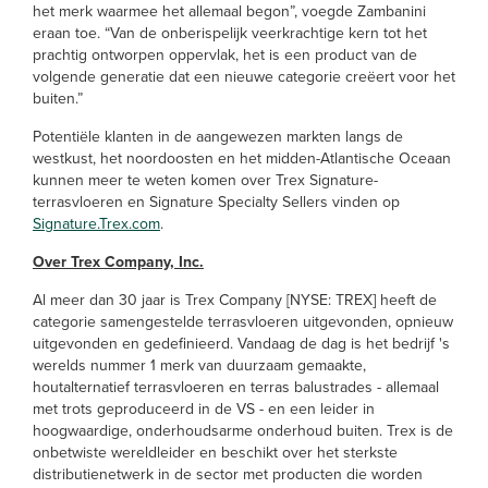
het merk waarmee het allemaal begon”, voegde Zambanini
eraan toe. “Van de onberispelijk veerkrachtige kern tot het
prachtig ontworpen oppervlak, het is een product van de
volgende generatie dat een nieuwe categorie creëert voor het
buiten.”
Potentiële klanten in de aangewezen markten langs de
westkust, het noordoosten en het midden-Atlantische Oceaan
kunnen meer te weten komen over Trex Signature-
terrasvloeren en Signature Specialty Sellers vinden op
Signature.Trex.com
.
Over Trex Company, Inc.
Al meer dan 30 jaar is Trex Company [NYSE: TREX] heeft de
categorie samengestelde terrasvloeren uitgevonden, opnieuw
uitgevonden en gedefinieerd. Vandaag de dag is het bedrijf 's
werelds nummer 1 merk van duurzaam gemaakte,
houtalternatief terrasvloeren en terras balustrades - allemaal
met trots geproduceerd in de VS - en een leider in
hoogwaardige, onderhoudsarme onderhoud buiten. Trex is de
onbetwiste wereldleider en beschikt over het sterkste
distributienetwerk in de sector met producten die worden