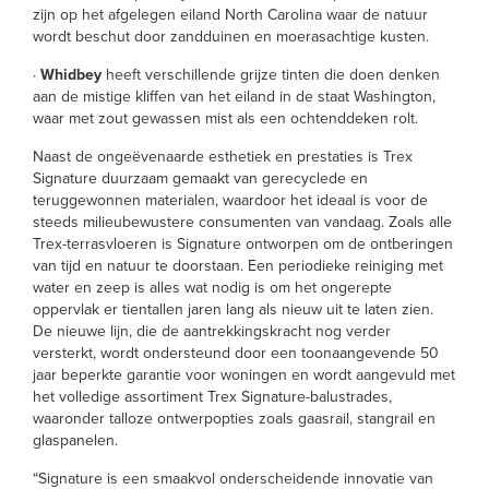
zijn op het afgelegen eiland North Carolina waar de natuur
wordt beschut door zandduinen en moerasachtige kusten.
·
Whidbey
heeft verschillende grijze tinten die doen denken
aan de mistige kliffen van het eiland in de staat Washington,
waar met zout gewassen mist als een ochtenddeken rolt.
Naast de ongeëvenaarde esthetiek en prestaties is Trex
Signature duurzaam gemaakt van gerecyclede en
teruggewonnen materialen, waardoor het ideaal is voor de
steeds milieubewustere consumenten van vandaag. Zoals alle
Trex-terrasvloeren is Signature ontworpen om de ontberingen
van tijd en natuur te doorstaan. Een periodieke reiniging met
water en zeep is alles wat nodig is om het ongerepte
oppervlak er tientallen jaren lang als nieuw uit te laten zien.
De nieuwe lijn, die de aantrekkingskracht nog verder
versterkt, wordt ondersteund door een toonaangevende 50
jaar beperkte garantie voor woningen en wordt aangevuld met
het volledige assortiment Trex Signature-balustrades,
waaronder talloze ontwerpopties zoals gaasrail, stangrail en
glaspanelen.
“Signature is een smaakvol onderscheidende innovatie van