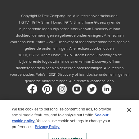
Copyright © Trex Company, Inc. Alle rechten voorbehouden.
HGTV, HGTV Smart Home, HGTV Smart Home Giveaway en de
bijbehorende logo's zijn handelsmerken van Discovery of haar
dochterondernemingen en gelieerde ondernemingen. Alle rechten
voorbehouden. Foto's - 2021 Discovery of haar dochterondernemingen en
gelieerde ondernemingen. Alle rechten voorbehouden.
HGTV, HGTV Dream Home, HGTV Dream Home Giveaway en de
bijbehorende logo's zijn handelsmerken van Discovery of haar
dochterondernemingen en gelieerde ondernemingen. Alle rechten
voorbehouden. Foto's - 2021 Discovery of haar dochterondernemingen en
gelieerde ondernemingen. Alle rechten voorbehouden.
We use cookies to personalize content and ads, to provide
Land
social media features, and to analyze our traffic.
See our
cookie policy.
You can use cookie settings to change your
Door uw land te kiezen, bevestigt u dat u het Privacybeleid van Trex hebt
preferences.
Privacy Policy
gelezen