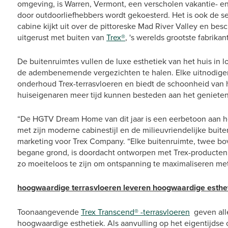
omgeving, is Warren, Vermont, een verscholen vakantie- e
door outdoorliefhebbers wordt gekoesterd. Het is ook de s
cabine kijkt uit over de pittoreske Mad River Valley en bes
uitgerust met buiten van
Trex®
, 's werelds grootste fabrika
De buitenruimtes vullen de luxe esthetiek van het huis in 
de adembenemende vergezichten te halen. Elke uitnodige
onderhoud Trex-terrasvloeren en biedt de schoonheid van 
huiseigenaren meer tijd kunnen besteden aan het genieten 
“De HGTV Dream Home van dit jaar is een eerbetoon aan he
met zijn moderne cabinestijl en de milieuvriendelijke buiten
marketing voor Trex Company. “Elke buitenruimte, twee 
begane grond, is doordacht ontworpen met Trex-producten o
zo moeiteloos te zijn om ontspanning te maximaliseren me
hoogwaardige terrasvloeren leveren hoogwaardige esthe
Toonaangevende
Trex Transcend® -terrasvloeren
geven all
hoogwaardige esthetiek. Als aanvulling op het eigentijdse