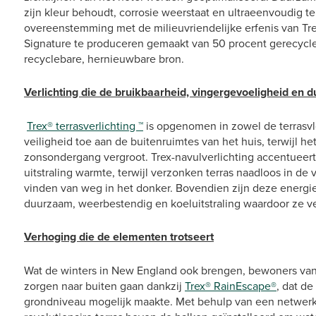
zijn kleur behoudt, corrosie weerstaat en ultraeenvoudig te
overeenstemming met de milieuvriendelijke erfenis van Trex
Signature te produceren gemaakt van 50 procent gerecycle
recyclebare, hernieuwbare bron.
Verlichting die de bruikbaarheid, vingergevoeligheid en 
Trex® terrasverlichting ™
is opgenomen in zowel de terrasvl
veiligheid toe aan de buitenruimtes van het huis, terwijl he
zonsondergang vergroot. Trex-navulverlichting accentueert
uitstraling warmte, terwijl verzonken terras naadloos in de
vinden van weg in het donker. Bovendien zijn deze energ
duurzaam, weerbestendig en koeluitstraling waardoor ze vei
Verhoging die de elementen trotseert
Wat de winters in New England ook brengen, bewoners 
zorgen naar buiten gaan dankzij
Trex® RainEscape®
, dat d
grondniveau mogelijk maakte. Met behulp van een netwerk