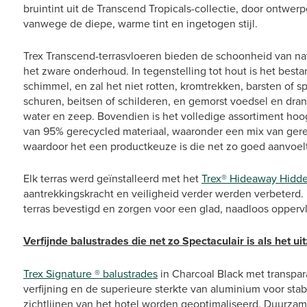
bruintint uit de Transcend Tropicals-collectie, door ontwer
vanwege de diepe, warme tint en ingetogen stijl.
Trex Transcend-terrasvloeren bieden de schoonheid van nat
het zware onderhoud. In tegenstelling tot hout is het best
schimmel, en zal het niet rotten, kromtrekken, barsten of 
schuren, beitsen of schilderen, en gemorst voedsel en d
water en zeep. Bovendien is het volledige assortiment ho
van 95% gerecycled materiaal, waaronder een mix van gerec
waardoor het een productkeuze is die net zo goed aanvoelt a
Elk terras werd geïnstalleerd met het
Trex® Hideaway Hidd
aantrekkingskracht en veiligheid verder werden verbeterd
terras bevestigd en zorgen voor een glad, naadloos oppervla
Verfijnde balustrades die net zo Spectaculair is als het uit
Trex Signature ® balustrades
in Charcoal Black met transpar
verfijning en de superieure sterkte van aluminium voor stabil
zichtlijnen van het hotel worden geoptimaliseerd. Duurzam