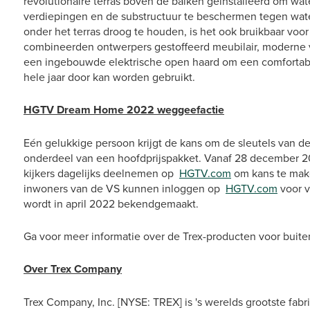
revolutionaire terras boven de balken geïnstalleerd om wat
verdiepingen en de substructuur te beschermen tegen wate
onder het terras droog te houden, is het ook bruikbaar voor o
combineerden ontwerpers gestoffeerd meubilair, moderne 
een ingebouwde elektrische open haard om een comfortabel
hele jaar door kan worden gebruikt.
HGTV Dream Home 2022 weggeefactie
Eén gelukkige persoon krijgt de kans om de sleutels van 
onderdeel van een hoofdprijspakket. Vanaf 28 december 2
kijkers dagelijks deelnemen op
HGTV.com
om kans te make
inwoners van de VS kunnen inloggen op
HGTV.com
voor v
wordt in april 2022 bekendgemaakt.
Ga voor meer informatie over de Trex-producten voor bu
Over Trex Company
Trex Company, Inc. [NYSE: TREX] is 's werelds grootste fab