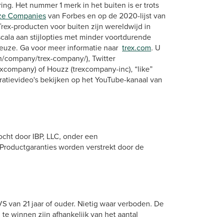
ing. Het nummer 1 merk in het buiten is er trots
ize Companies
van Forbes en op de 2020-lijst van
Trex-producten voor buiten zijn wereldwijd in
ala aan stijlopties met minder voortdurende
keuze. Ga voor meer informatie naar
trex.com
. U
m/company/trex-company/), Twitter
xcompany) of Houzz (trexcompany-inc), “like”
atievideo's bekijken op het YouTube-kanaal van
cht door IBP, LLC, onder een
Productgaranties worden verstrekt door de
 van 21 jaar of ouder. Nietig waar verboden. De
te winnen zijn afhankelijk van het aantal