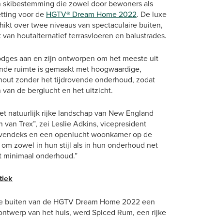
n skibestemming die zowel door bewoners als
etting voor de
HGTV® Dream Home 2022
. De luxe
chikt over twee niveaus van spectaculaire buiten,
nt van houtalternatief terrasvloeren en balustrades.
lodges aan en zijn ontworpen om het meeste uit
nde ruimte is gemaakt met hoogwaardige,
hout zonder het tijdrovende onderhoud, zodat
van de berglucht en het uitzicht.
t natuurlijk rijke landschap van New England
 van Trex”, zei Leslie Adkins, vicepresident
bovendeks en een openlucht woonkamer op de
m zowel in hun stijl als in hun onderhoud net
t minimaal onderhoud.”
tiek
e buiten van de HGTV Dream Home 2022 een
 ontwerp van het huis, werd Spiced Rum, een rijke