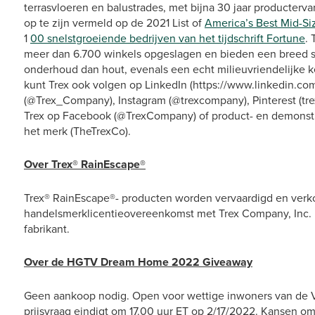
terrasvloeren en balustrades, met bijna 30 jaar productervar
op te zijn vermeld op de 2021 List of
America’s Best Mid-S
1
00 snelstgroeiende bedrijven van het tijdschrift Fortune
. 
meer dan 6.700 winkels opgeslagen en bieden een breed sc
onderhoud dan hout, evenals een echt milieuvriendelijke 
kunt Trex ook volgen op LinkedIn (https://www.linkedin.co
(@Trex_Company), Instagram (@trexcompany), Pinterest (tre
Trex op Facebook (@TrexCompany) of product- en demonstr
het merk (TheTrexCo).
Over Trex® RainEscape®
Trex® RainEscape®- producten worden vervaardigd en verko
handelsmerklicentieovereenkomst met Trex Company, Inc. 
fabrikant.
Over de HGTV Dream Home 2022 Giveaway
Geen aankoop nodig. Open voor wettige inwoners van de VS
prijsvraag eindigt om 17.00 uur ET op 2/17/2022. Kansen om 