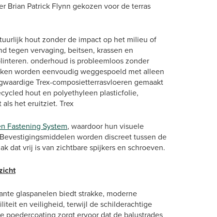
per Brian Patrick Flynn gekozen voor de terras
uurlijk hout zonder de impact op het milieu of
and tegen vervaging, beitsen, krassen en
splinteren. onderhoud is probleemloos zonder
ranken worden eenvoudig weggespoeld met alleen
ogwaardige Trex-composietterrasvloeren gemaakt
ycled hout en polyethyleen plasticfolie,
ls het eruitziet. Trex
en Fastening System
, waardoor hun visuele
. Bevestigingsmiddelen worden discreet tussen de
k dat vrij is van zichtbare spijkers en schroeven.
zicht
ante glaspanelen biedt strakke, moderne
iteit en veiligheid, terwijl de schilderachtige
e poedercoating zorgt ervoor dat de balustrades