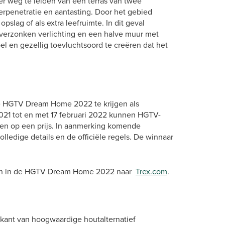
er weg te leiden van een terras van twee
rpenetratie en aantasting. Door het gebied
pslag of als extra leefruimte. In dit geval
verzonken verlichting en een halve muur met
 en gezellig toevluchtsoord te creëren dat het
de HGTV Dream Home 2022 te krijgen als
021 tot en met 17 februari 2022 kunnen HGTV-
n op een prijs. In aanmerking komende
olledige details en de officiële regels. De winnaar
iten in de HGTV Dream Home 2022 naar
Trex.com
.
rikant van hoogwaardige houtalternatief