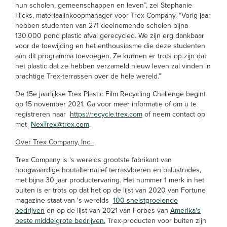
hun scholen, gemeenschappen en leven”, zei Stephanie
Hicks, materiaalinkoopmanager voor Trex Company. “Vorig jaar
hebben studenten van 271 deelnemende scholen bijna
130.000 pond plastic afval gerecycled. We zijn erg dankbaar
voor de toewijding en het enthousiasme die deze studenten
aan dit programma toevoegen. Ze kunnen er trots op zijn dat
het plastic dat ze hebben verzameld nieuw leven zal vinden in
prachtige Trex-terrassen over de hele wereld.”
De 15e jaarlijkse Trex Plastic Film Recycling Challenge begint
op 15 november 2021. Ga voor meer informatie of om u te
registreren naar
https://recycle.trex.com
of neem contact op
met
NexTrex@trex.com
.
Over Trex Company, Inc.
Trex Company is 's werelds grootste fabrikant van
hoogwaardige houtalternatief terrasvloeren en balustrades,
met bijna 30 jaar productervaring. Het nummer 1 merk in het
buiten is er trots op dat het op de lijst van 2020 van Fortune
magazine staat van 's werelds
100 snelstgroeiende
bedrijven
en op de lijst van 2021 van Forbes van
Amerika's
beste middelgrote bedrijven.
Trex-producten voor buiten zijn