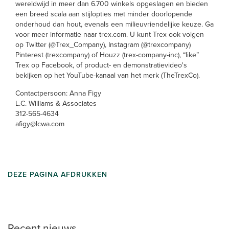
wereldwijd in meer dan 6.700 winkels opgeslagen en bieden
een breed scala aan stijlopties met minder doorlopende
onderhoud dan hout, evenals een milieuvriendelijke keuze. Ga
voor meer informatie naar trex.com. U kunt Trex ook volgen
op Twitter (@Trex_Company), Instagram (@trexcompany)
Pinterest (trexcompany) of Houzz (trex-company-inc), “like”
Trex op Facebook, of product- en demonstratievideo's
bekijken op het YouTube-kanaal van het merk (TheTrexCo).
Contactpersoon: Anna Figy
L.C. Williams & Associates
312-565-4634
afigy@lcwa.com
DEZE PAGINA AFDRUKKEN
Recent nieuws