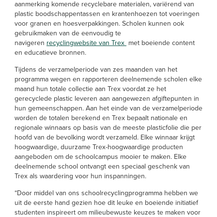
aanmerking komende recyclebare materialen, variërend van
plastic boodschappentassen en krantenhoezen tot voeringen
voor granen en hoesverpakkingen. Scholen kunnen ook
gebruikmaken van de eenvoudig te
navigeren
recyclingwebsite van Trex
met boeiende content
en educatieve bronnen.
Tijdens de verzamelperiode van zes maanden van het
programma wegen en rapporteren deelnemende scholen elke
maand hun totale collectie aan Trex voordat ze het
gerecyclede plastic leveren aan aangewezen afgiftepunten in
hun gemeenschappen. Aan het einde van de verzamelperiode
worden de totalen berekend en Trex bepaalt nationale en
regionale winnaars op basis van de meeste plasticfolie die per
hoofd van de bevolking wordt verzameld. Elke winnaar krijgt
hoogwaardige, duurzame Trex-hoogwaardige producten
aangeboden om de schoolcampus mooier te maken. Elke
deelnemende school ontvangt een speciaal geschenk van
Trex als waardering voor hun inspanningen.
“Door middel van ons schoolrecyclingprogramma hebben we
uit de eerste hand gezien hoe dit leuke en boeiende initiatief
studenten inspireert om milieubewuste keuzes te maken voor