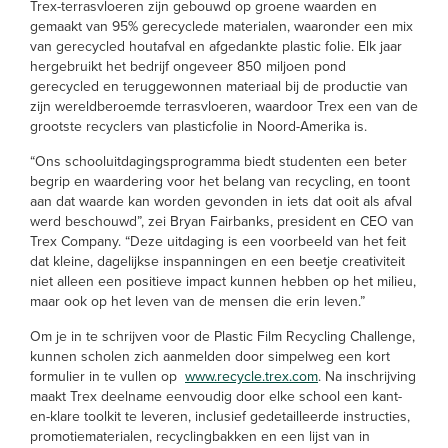
Trex-terrasvloeren zijn gebouwd op groene waarden en
gemaakt van 95% gerecyclede materialen, waaronder een mix
van gerecycled houtafval en afgedankte plastic folie. Elk jaar
hergebruikt het bedrijf ongeveer 850 miljoen pond
gerecycled en teruggewonnen materiaal bij de productie van
zijn wereldberoemde terrasvloeren, waardoor Trex een van de
grootste recyclers van plasticfolie in Noord-Amerika is.
“Ons schooluitdagingsprogramma biedt studenten een beter
begrip en waardering voor het belang van recycling, en toont
aan dat waarde kan worden gevonden in iets dat ooit als afval
werd beschouwd”, zei Bryan Fairbanks, president en CEO van
Trex Company. “Deze uitdaging is een voorbeeld van het feit
dat kleine, dagelijkse inspanningen en een beetje creativiteit
niet alleen een positieve impact kunnen hebben op het milieu,
maar ook op het leven van de mensen die erin leven.”
Om je in te schrijven voor de Plastic Film Recycling Challenge,
kunnen scholen zich aanmelden door simpelweg een kort
formulier in te vullen op
www.recycle.trex.com
. Na inschrijving
maakt Trex deelname eenvoudig door elke school een kant-
en-klare toolkit te leveren, inclusief gedetailleerde instructies,
promotiematerialen, recyclingbakken en een lijst van in