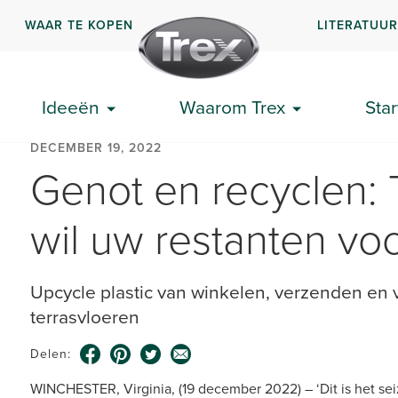
WAAR TE KOPEN
LITERATUU
Ideeën
Waarom Trex
Star
DECEMBER 19, 2022
Genot en recyclen:
wil uw restanten vo
Upcycle plastic van winkelen, verzenden en 
terrasvloeren
Delen:
WINCHESTER, Virginia, (19 december 2022) – ‘Dit is het s