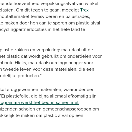
iende hoeveelheid verpakkingsafval van winkel-
elasten. Om dit tegen te gaan, moedigt
Trex
houtalternatief terrasvloeren en balustrades,
e maken door hen aan te sporen om plastic afval
yclingpartnerlocaties in het hele land te
lastic zakken en verpakkingsmateriaal uit de
het plastic dat wordt gebruikt om onderdelen voor
ephanie Hicks, materiaalsourcingmanager voor
n tweede leven voor deze materialen, die een
endelijke producten.”
5% teruggewonnen materialen, waaronder een
) plasticfolie, die bijna allemaal afkomstig zijn
rogramma werkt het bedrijf samen met
uizenden scholen en gemeenschapsgroepen om
kelijk te maken om plastic afval op een