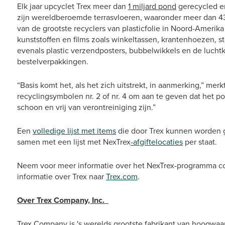
Elk jaar upcyclet Trex meer dan
1 miljard pond
gerecycled en
zijn wereldberoemde terrasvloeren, waaronder meer dan 4
van de grootste recyclers van plasticfolie in Noord-Amerika i
kunststoffen en films zoals winkeltassen, krantenhoezen, 
evenals plastic verzendposters, bubbelwikkels en de lucht
bestelverpakkingen.
“Basis komt het, als het zich uitstrekt, in aanmerking,” me
recyclingsymbolen nr. 2 of nr. 4 om aan te geven dat het po
schoon en vrij van verontreiniging zijn.”
Een
volledige lijst met items
die door Trex kunnen worden g
samen met een lijst met NexTrex
-afgiftelocaties
per staat.
Neem voor meer informatie over het NexTrex-programma c
informatie over Trex naar
Trex.com
.
Over Trex Company, Inc.
Trex Company is 's werelds grootste fabrikant van hoogwaar