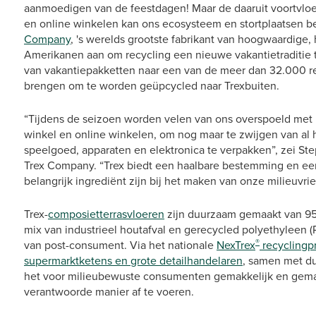
aanmoedigen van de feestdagen! Maar de daaruit voortvloe
en online winkelen kan ons ecosysteem en stortplaatsen b
Company
, 's werelds grootste fabrikant van hoogwaardige, 
Amerikanen aan om recycling een nieuwe vakantietraditie t
van vakantiepakketten naar een van de meer dan 32.000 rec
brengen om te worden geüpcycled naar Trexbuiten.
“Tijdens de seizoen worden velen van ons overspoeld met p
winkel en online winkelen, om nog maar te zwijgen van al 
speelgoed, apparaten en elektronica te verpakken”, zei St
Trex Company. “Trex biedt een haalbare bestemming en ee
belangrijk ingrediënt zijn bij het maken van onze milieuvri
Trex-
composietterrasvloeren
zijn duurzaam gemaakt van 9
mix van industrieel houtafval en gerecycled polyethyleen (PE
®
van post-consument. Via het nationale
NexTrex
recyclingp
supermarktketens en grote detailhandelaren
, samen met d
het voor milieubewuste consumenten gemakkelijk en gemak
verantwoorde manier af te voeren.