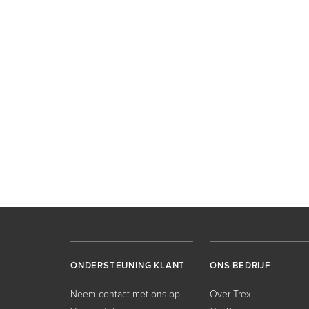
ONDERSTEUNING KLANT
ONS BEDRIJF
Neem contact met ons op
Over Trex