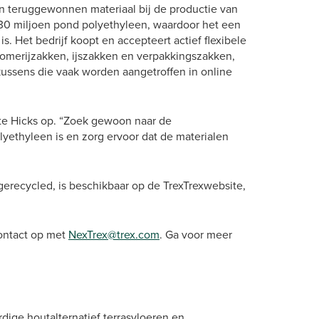
 teruggewonnen materiaal bij de productie van
30 miljoen pond polyethyleen, waardoor het een
s. Het bedrijf koopt en accepteert actief flexibele
stomerijzakken, ijszakken en verpakkingszakken,
kussens die vaak worden aangetroffen in online
rkte Hicks op. “Zoek gewoon naar de
lyethyleen is en zorg ervoor dat de materialen
erecycled, is beschikbaar op de TrexTrexwebsite,
ontact op met
NexTrex@trex.com
. Ga voor meer
dige houtalternatief terrasvloeren en