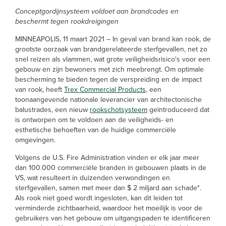
Conceptgordijnsysteem voldoet aan brandcodes en
beschermt tegen rookdreigingen
MINNEAPOLIS, 11 maart 2021 – In geval van brand kan rook, de
grootste oorzaak van brandgerelateerde sterfgevallen, net zo
snel reizen als vlammen, wat grote veiligheidsrisico's voor een
gebouw en zijn bewoners met zich meebrengt. Om optimale
bescherming te bieden tegen de verspreiding en de impact
van rook, heeft
Trex Commercial Products
, een
toonaangevende nationale leverancier van architectonische
balustrades, een nieuw
rookschotsysteem
geïntroduceerd dat
is ontworpen om te voldoen aan de veiligheids- en
esthetische behoeften van de huidige commerciële
omgevingen.
Volgens de U.S. Fire Administration vinden er elk jaar meer
dan 100.000 commerciële branden in gebouwen plaats in de
VS, wat resulteert in duizenden verwondingen en
sterfgevallen, samen met meer dan $ 2 miljard aan schade*.
Als rook niet goed wordt ingesloten, kan dit leiden tot
verminderde zichtbaarheid, waardoor het moeilijk is voor de
gebruikers van het gebouw om uitgangspaden te identificeren