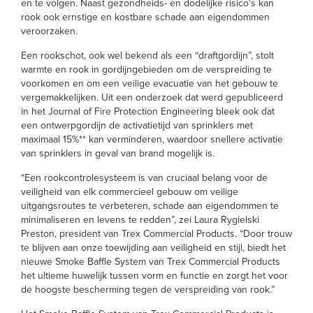
en te volgen. Naast gezondheids- en dodelijke risico's kan
rook ook ernstige en kostbare schade aan eigendommen
veroorzaken.
Een rookschot, ook wel bekend als een “draftgordijn”, stolt
warmte en rook in gordijngebieden om de verspreiding te
voorkomen en om een veilige evacuatie van het gebouw te
vergemakkelijken. Uit een onderzoek dat werd gepubliceerd
in het Journal of Fire Protection Engineering bleek ook dat
een ontwerpgordijn de activatietijd van sprinklers met
maximaal 15%** kan verminderen, waardoor snellere activatie
van sprinklers in geval van brand mogelijk is.
“Een rookcontrolesysteem is van cruciaal belang voor de
veiligheid van elk commercieel gebouw om veilige
uitgangsroutes te verbeteren, schade aan eigendommen te
minimaliseren en levens te redden”, zei Laura Rygielski
Preston, president van Trex Commercial Products. “Door trouw
te blijven aan onze toewijding aan veiligheid en stijl, biedt het
nieuwe Smoke Baffle System van Trex Commercial Products
het ultieme huwelijk tussen vorm en functie en zorgt het voor
de hoogste bescherming tegen de verspreiding van rook.”