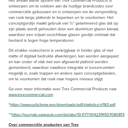
Het Smoke Baffle System van Trex Commercial Products is
ontworpen om te voldoen aan de huidige brandcodes voor
commerciële gebouwen en is ontworpen om de verspreiding
van rook langs plafonds te beperken en te voorkomen. Het
conceptgordijn maakt gebruik van ½” gelamineerd glas dat op
zijn plaats wordt gehouden door een aluminium glazen kanaal,
waardoor een vrijwel onzichtbaar glazen gordijn ontstaat dat
bestand is tegen hoge temperaturen.
Dit strakke rookscherm is verkrijgbaar in helder glas of met
matte of digitaal bedrukte afwerkingen, kan worden aangepast
en kan onder of vlak met een afgewerkt plafond worden
gemonteerd, waardoor naadloze integratie in tussenruimten
mogelijk is, zoals trappen en andere open conceptgebieden,
om te voorkomen dat rook naar hogere niveaus stijgt.
Ga voor meer informatie over Trex Commercial Products naar
www.trexcommercial.com
.
*
https://www.usfa.fema.gov/downloads/pdf/statistics/v19i3.pdf
**
https://journals.sagepub.com/doi/abs/10.1177/1042391507080813
Over commerciële producten van Trex