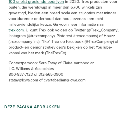
100 snelst groeiende bedrijven
in 2020. Trex-producten voor
buiten, die wereldwijd in meer dan 6.700 winkels zijn
gevestigd, bieden een breed scala aan stijlopties met minder
voortdurende onderhoud dan hout, evenals een echt
milieuvriendelijke keuze. Ga voor meer informatie naar
trex.com
. U kunt Trex ook volgen op Twitter (@Trex_Company),
Instagram (@trexcompany), Pinterest (trexcompany) of Houzz
(trexcompany-inc), “like” Trex op Facebook (@TrexCompany) of
product- en demonstratievideo's bekijken op het YouTube-
kanaal van het merk (TheTrexCo).
Contactpersoon: Sara Tatay of Claire Vartabedian
L.C. Williams & Associates
800-837-7123 of 312-565-3900
statay@lcwa.com of cvartabedian@lcwa.com
DEZE PAGINA AFDRUKKEN