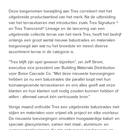
Deze toegenomen toewijding aan Trex correleert met het
uitgebreide productaanbod van het merk. Na de uitbreiding
van het terrasvloeren met introducties zoals Trex Signature ®
en Trex Transcend® Lineage en de lancering van een
uitgebreide collectie terras van het merk Trex, heeft het bedrijf
onlangs een groot aantal nieuwe balustrades en materialen
toegevoegd aan wat nu het breedste en meest diverse
assortiment terras in de categorie is.
“Trex blijft zijn spel gewoon bijzetten”, zei Jeff Strom,
executive vice president van Building Materials Distribution
voor Boise Cascade Co. “Met deze nieuwste toevoegingen
hebben ze nu een balustrades die parallel loopt met hun
toonaangevende terrasvloeren en ons alles geeft wat onze
klanten en hun klanten ooit nodig zouden kunnen hebben of
willen - allemaal vanuit één vertrouwde bron.”
Vorige maand onthulde Trex een uitgebreide balustrades met
stijlen en materialen voor vrijwel elk project en elke voorkeur.
De nieuwste toevoegingen omvatten hoogwaardige kabel- en
speciale glassystemen, samen met staal-, aluminium- en