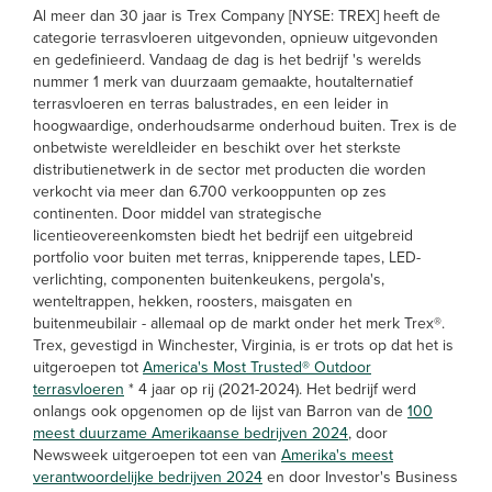
Al meer dan 30 jaar is Trex Company [NYSE: TREX] heeft de
categorie terrasvloeren uitgevonden, opnieuw uitgevonden
en gedefinieerd. Vandaag de dag is het bedrijf 's werelds
nummer 1 merk van duurzaam gemaakte, houtalternatief
terrasvloeren en terras balustrades, en een leider in
hoogwaardige, onderhoudsarme onderhoud buiten. Trex is de
onbetwiste wereldleider en beschikt over het sterkste
distributienetwerk in de sector met producten die worden
verkocht via meer dan 6.700 verkooppunten op zes
continenten. Door middel van strategische
licentieovereenkomsten biedt het bedrijf een uitgebreid
portfolio voor buiten met terras, knipperende tapes, LED-
verlichting, componenten buitenkeukens, pergola's,
wenteltrappen, hekken, roosters, maisgaten en
buitenmeubilair - allemaal op de markt onder het merk Trex®.
Trex, gevestigd in Winchester, Virginia, is er trots op dat het is
uitgeroepen tot
America's Most Trusted® Outdoor
terrasvloeren
* 4 jaar op rij (2021-2024). Het bedrijf werd
onlangs ook opgenomen op de lijst van Barron van de
100
meest duurzame Amerikaanse bedrijven 2024
, door
Newsweek uitgeroepen tot een van
Amerika's meest
verantwoordelijke bedrijven 2024
en door Investor's Business