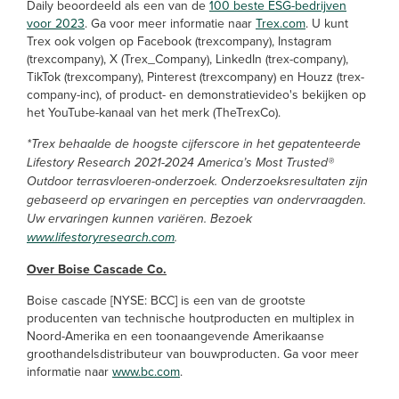
Daily beoordeeld als een van de
100 beste ESG-bedrijven
voor 2023
. Ga voor meer informatie naar
Trex.com
. U kunt
Trex ook volgen op Facebook (trexcompany), Instagram
(trexcompany), X (Trex_Company), LinkedIn (trex-company),
TikTok (trexcompany), Pinterest (trexcompany) en Houzz (trex-
company-inc), of product- en demonstratievideo's bekijken op
het YouTube-kanaal van het merk (TheTrexCo).
*Trex behaalde de hoogste cijferscore in het gepatenteerde
Lifestory Research 2021-2024 America’s Most Trusted®
Outdoor terrasvloeren-onderzoek. Onderzoeksresultaten zijn
gebaseerd op ervaringen en percepties van ondervraagden.
Uw ervaringen kunnen variëren. Bezoek
www.lifestoryresearch.com
.
Over Boise Cascade Co.
Boise cascade [NYSE: BCC] is een van de grootste
producenten van technische houtproducten en multiplex in
Noord-Amerika en een toonaangevende Amerikaanse
groothandelsdistributeur van bouwproducten. Ga voor meer
informatie naar
www.bc.com
.