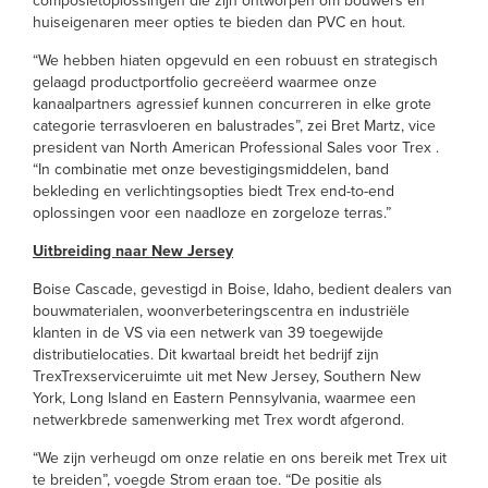
composietoplossingen die zijn ontworpen om bouwers en
huiseigenaren meer opties te bieden dan PVC en hout.
“We hebben hiaten opgevuld en een robuust en strategisch
gelaagd productportfolio gecreëerd waarmee onze
kanaalpartners agressief kunnen concurreren in elke grote
categorie terrasvloeren en balustrades”, zei Bret Martz, vice
president van North American Professional Sales voor Trex .
“In combinatie met onze bevestigingsmiddelen, band
bekleding en verlichtingsopties biedt Trex end-to-end
oplossingen voor een naadloze en zorgeloze terras.”
Uitbreiding naar New Jersey
Boise Cascade, gevestigd in Boise, Idaho, bedient dealers van
bouwmaterialen, woonverbeteringscentra en industriële
klanten in de VS via een netwerk van 39 toegewijde
distributielocaties. Dit kwartaal breidt het bedrijf zijn
TrexTrexserviceruimte uit met New Jersey, Southern New
York, Long Island en Eastern Pennsylvania, waarmee een
netwerkbrede samenwerking met Trex wordt afgerond.
“We zijn verheugd om onze relatie en ons bereik met Trex uit
te breiden”, voegde Strom eraan toe. “De positie als