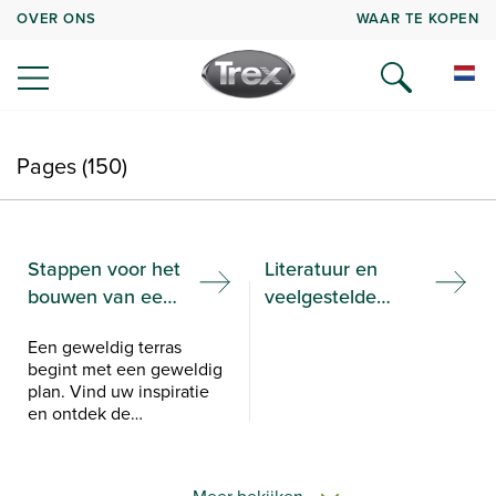
OVER ONS
WAAR TE KOPEN
Pages (150)
Stappen voor het
Literatuur en
bouwen van een
veelgestelde
samengesteld
vragen
Een geweldig terras
terras
begint met een geweldig
plan. Vind uw inspiratie
en ontdek de
belangrijkste stappen van
het composietterras met
Trex Academy.