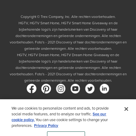
Copyright © Trex Company, Inc. Alle rechten voorbehouden.
HGTV, HGTV Smart Home, HGTV Smart Home Giveaway en de
bijbehorende logo's zijn handelsmerken van Discovery of haar
dochterondernemingen en gelieerde ondernemingen. Alle rechten
voorbehouden. Foto's - 2021 Discovery of haar dochterondernemingen en
gelieerde ondernemingen. Alle rechten voorbehouden.
HGTV, HGTV Dream Home, HGTV Dream Home Giveaway en de
bijbehorende logo's zijn handelsmerken van Discovery of haar
dochterondernemingen en gelieerde ondernemingen. Alle rechten
voorbehouden. Foto's - 2021 Discovery of haar dochterondernemingen en
gelieerde ondernemingen. Alle rechten voorbehouden.
We use cookies to personalize content and ads, to provide
Land
social media features, and to analyze our traffic.
See our
cookie policy.
You can use cookie settings to change your
Door uw land te kiezen, bevestigt u dat u het Privacybeleid van Trex hebt
preferences.
Privacy Policy
gelezen