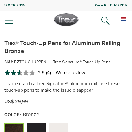
OVER ONS
WAAR TE KOPEN
Trex® Touch-Up Pens for Aluminum Railing
Bronze
SKU:
BZTOUCHUPPEN
|
Trex Signature® Touch Up Pens
2.5
(4)
Write a review
Read
4
If you scratch a Trex Signature® aluminum rail, use these
Reviews.
Same
touch-up pens to make the issue disappear.
page
link.
US$ 29,99
Bronze
COLOR: