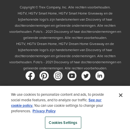
Copyright © Trex Company, Inc. Alle rechten voorbehouden.
HGTV, HGTV Smart Home, HGTV Smart Home Giveaway en de
bijbehorende logo's zijn handelsmerken van Discovery of haar
dochterondernemingen en gelieerde ondernemingen. Alle rechten
voorbehouden. Foto's - 2021 Discovery of haar dochterondernemingen en
gelieerde ondernemingen. Alle rechten voorbehouden.
HGTV, HGTV Dream Home, HGTV Dream Home Giveaway en de
bijbehorende logo's zijn handelsmerken van Discovery of haar
dochterondernemingen en gelieerde ondernemingen. Alle rechten
voorbehouden. Foto's - 2021 Discovery of haar dochterondernemingen en
gelieerde ondernemingen. Alle rechten voorbehouden.
We use cookies to personalize content and ads, to provide
Land
social media features, and to analyze our traffic.
See our
cookie policy.
You can use cookie settings to change your
Door uw land te kiezen, bevestigt u dat u het Privacybeleid van Trex hebt
preferences.
Privacy Policy
gelezen
Cookies Settings