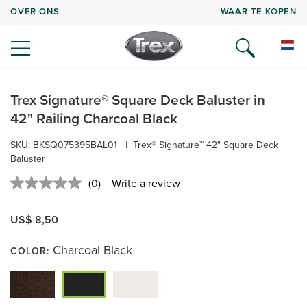
OVER ONS
WAAR TE KOPEN
Trex Signature® Square Deck Baluster in
42" Railing Charcoal Black
SKU:
BKSQ075395BAL01
|
Trex® Signature™ 42" Square Deck
Baluster
(0)
Write a review
No
rating
value.
US$ 8,50
Same
page
link.
Charcoal Black
COLOR: