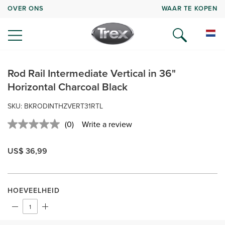
OVER ONS
WAAR TE KOPEN
Rod Rail Intermediate Vertical in 36"
Horizontal Charcoal Black
SKU:
BKRODINTHZVERT31RTL
(0)
Write a review
No
rating
value.
US$ 36,99
Same
page
link.
HOEVEELHEID