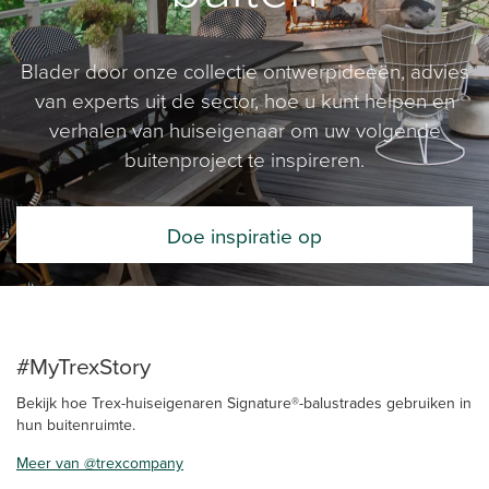
Blader door onze collectie ontwerpideeën, advies
van experts uit de sector, hoe u kunt helpen en
verhalen van huiseigenaar om uw volgende
buitenproject te inspireren.
Doe inspiratie op
#MyTrexStory
Bekijk hoe Trex-huiseigenaren Signature®-balustrades gebruiken in
hun buitenruimte.
Meer van @trexcompany