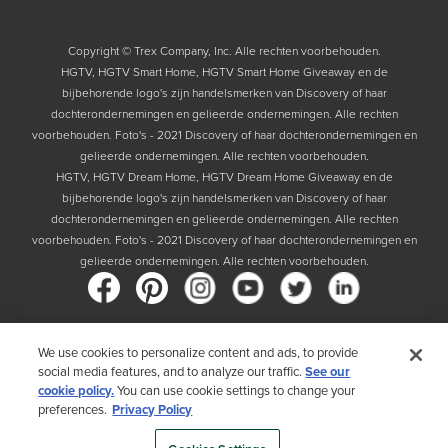
Copyright © Trex Company, Inc. Alle rechten voorbehouden.
HGTV, HGTV Smart Home, HGTV Smart Home Giveaway en de
bijbehorende logo's zijn handelsmerken van Discovery of haar
dochterondernemingen en gelieerde ondernemingen. Alle rechten
voorbehouden. Foto's - 2021 Discovery of haar dochterondernemingen en
gelieerde ondernemingen. Alle rechten voorbehouden.
HGTV, HGTV Dream Home, HGTV Dream Home Giveaway en de
bijbehorende logo's zijn handelsmerken van Discovery of haar
dochterondernemingen en gelieerde ondernemingen. Alle rechten
voorbehouden. Foto's - 2021 Discovery of haar dochterondernemingen en
gelieerde ondernemingen. Alle rechten voorbehouden.
We use cookies to personalize content and ads, to provide
Land
social media features, and to analyze our traffic.
See our
cookie policy.
You can use cookie settings to change your
Door uw land te kiezen, bevestigt u dat u het Privacybeleid van Trex hebt
preferences.
Privacy Policy
gelezen