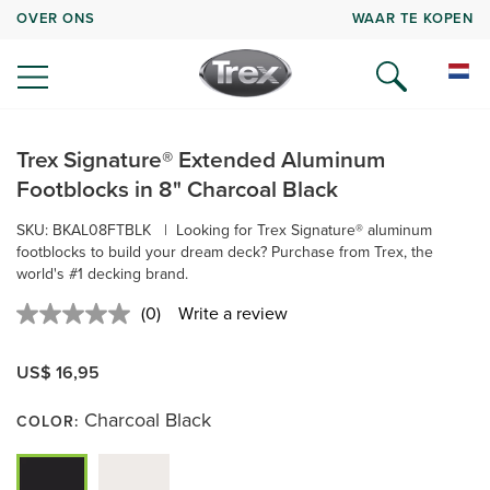
OVER ONS
WAAR TE KOPEN
Trex Signature® Extended Aluminum
Footblocks in 8" Charcoal Black
SKU:
BKAL08FTBLK
|
Looking for Trex Signature® aluminum
footblocks to build your dream deck? Purchase from Trex, the
world's #1 decking brand.
(0)
Write a review
No
rating
value.
US$ 16,95
Same
page
link.
Charcoal Black
COLOR: