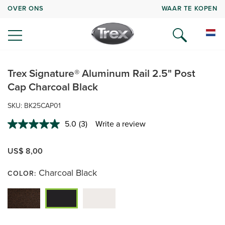
OVER ONS
WAAR TE KOPEN
Trex Signature® Aluminum Rail 2.5" Post
Cap Charcoal Black
SKU:
BK25CAP01
5.0
(3)
Write a review
Read
3
Reviews.
US$ 8,00
Same
page
link.
Charcoal Black
COLOR: