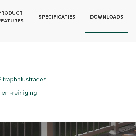
PRODUCT
SPECIFICATIES
DOWNLOADS
FEATURES
t® trapbalustrades
 en -reiniging