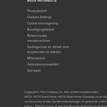
MEER INFORMATIE
Privacybeleid
Cookies Settings
Cookie kennisgeving
Beveiligingsbeleid
Beleid inzake
mensenrechten
Gedragscode en ethiek voor
leveranciers en klanten
Milieubeleid
Gebruiksvoorwaarden
Site-kaart
Copyright © Trex Company, Inc. Alle rechten voorbehouden.
HGTV, HGTV Smart Home, HGTV Smart Home Giveaway en de bijb
van Discovery of haar dochterondernemingen en gelieerde onder
Foto's - 2021 Discovery of haar dochterondernemingen en geliee