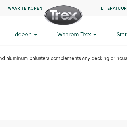
WAAR TE KOPEN
LITERATUU
' x 36" Stair Rail & Baluster Kit
Ideeën
Waarom Trex
Star
ound aluminum balusters complements any decking or house 