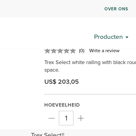
OVER ONS
Trex Select® Classic 8
Producten
SKU: WTRD0836SSELKFS
(0)
Write a review
No
rating
Trex Select white railing with black r
value.
Same
space.
page
link.
US$ 203,05
HOEVEELHEID
Trex Select®