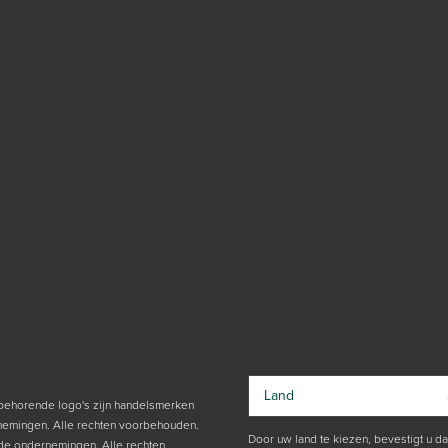
Land
ehorende logo's zijn handelsmerken
nemingen. Alle rechten voorbehouden.
Door uw land te kiezen, bevestigt u da
rde ondernemingen. Alle rechten