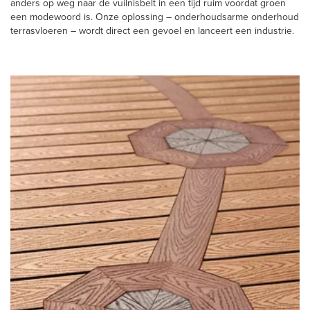
anders op weg naar de vuilnisbelt in een tijd ruim voordat groen
een modewoord is. Onze oplossing – onderhoudsarme onderhoud
terrasvloeren – wordt direct een gevoel en lanceert een industrie.