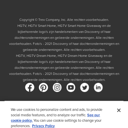
Copyright © Trex Company, Inc. Alle rechten voorbehouden.
HGTV, HGTV Smart Home, HGTV Smart Home Giveaway en de
bijbehorende logo's zijn handelsmerken van Discovery of haar
dochterondernemingen en gelieerde ondernemingen. Alle rechten
voorbehouden. Foto's - 2021 Discovery of haar dochterondernemingen en
gelieerde ondernemingen. Alle rechten voorbehouden.
HGTV, HGTV Dream Home, HGTV Dream Home Giveaway en de
bijbehorende logo's zijn handelsmerken van Discovery of haar
dochterondernemingen en gelieerde ondernemingen. Alle rechten
voorbehouden. Foto's - 2021 Discovery of haar dochterondernemingen en
gelieerde ondernemingen. Alle rechten voorbehouden.
Land
We use cookies to personalize content and ads, to provide
social media features, and to analyze our traffic.
See our
Door uw land te kiezen, bevestigt u dat u het Privacybeleid van Trex hebt
cookie policy.
You can use cookie settings to change your
gelezen
preferences.
Privacy Policy