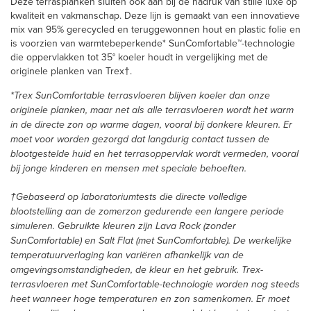
Deze terrasplanken sluiten ook aan bij de nadruk van stille luxe op
kwaliteit en vakmanschap. Deze lijn is gemaakt van een innovatieve
mix van 95% gerecycled en teruggewonnen hout en plastic folie en
is voorzien van warmtebeperkende* SunComfortable™-technologie
die oppervlakken tot 35° koeler houdt in vergelijking met de
originele planken van Trex†.
*Trex SunComfortable terrasvloeren blijven koeler dan onze
originele planken, maar net als alle terrasvloeren wordt het warm
in de directe zon op warme dagen, vooral bij donkere kleuren. Er
moet voor worden gezorgd dat langdurig contact tussen de
blootgestelde huid en het terrasoppervlak wordt vermeden, vooral
bij jonge kinderen en mensen met speciale behoeften.
†Gebaseerd op laboratoriumtests die directe volledige
blootstelling aan de zomerzon gedurende een langere periode
simuleren. Gebruikte kleuren zijn Lava Rock (zonder
SunComfortable) en Salt Flat (met SunComfortable). De werkelijke
temperatuurverlaging kan variëren afhankelijk van de
omgevingsomstandigheden, de kleur en het gebruik. Trex-
terrasvloeren met SunComfortable-technologie worden nog steeds
heet wanneer hoge temperaturen en zon samenkomen. Er moet