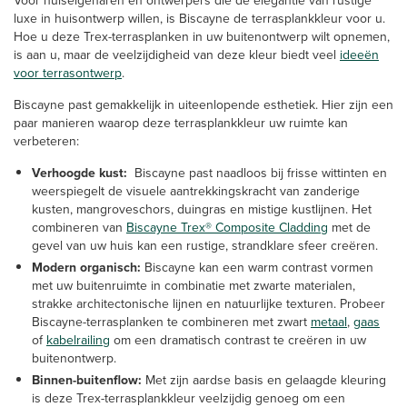
luxe in huisontwerp willen, is Biscayne de terrasplankkleur voor u.
Hoe u deze Trex-terrasplanken in uw buitenontwerp wilt opnemen,
is aan u, maar de veelzijdigheid van deze kleur biedt veel
ideeën
voor terrasontwerp
.
Biscayne past gemakkelijk in uiteenlopende esthetiek. Hier zijn een
paar manieren waarop deze terrasplankkleur uw ruimte kan
verbeteren:
Verhoogde kust:
Biscayne past naadloos bij frisse wittinten en
weerspiegelt de visuele aantrekkingskracht van zanderige
kusten, mangroveschors, duingras en mistige kustlijnen. Het
combineren van
Biscayne Trex® Composite Cladding
met de
gevel van uw huis kan een rustige, strandklare sfeer creëren.
Modern organisch:
Biscayne kan een warm contrast vormen
met uw buitenruimte in combinatie met zwarte materialen,
strakke architectonische lijnen en natuurlijke texturen. Probeer
Biscayne-terrasplanken te combineren met zwart
metaal
,
gaas
of
kabelrailing
om een dramatisch contrast te creëren in uw
buitenontwerp.
Binnen-buitenflow:
Met zijn aardse basis en gelaagde kleuring
is deze Trex-terrasplankkleur veelzijdig genoeg om een