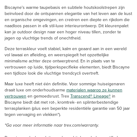
Biscayne's warme taupebasis en subtiele houtskoolstrepen zijn
beïnvloed door de ontspannen elegantie van het leven aan de kust
en organische omgevingen, en creëren een diepte en rijkdom die
naadloos passen in elk stil-luxe interieurontwerp. Dit kleurenpalet
kan je outdoor design naar een hoger niveau tillen, zonder te
jagen op vluchtige trends of onechtheid.
Deze terraskleur voelt stabiel, kalm en geaard aan in een wereld
vol lawaai en afleiding, en weerspiegelt het opzettelijke
minimalisme achter deze ontwerptrend. En in plaats van te
vertrouwen op luide, tijdperkspecifieke elementen, biedt Biscayne
een tijdloze look die vluchtige trendcycli overtreft.
Maar luxe heeft niet één definitie. Voor sommige huiseigenaren
draait luxe om onderhoudsarme
materialen waarop ze kunnen
vertrouwen
en gemoedsrust. Trex
Transcend® Lineage®
in
Biscayne biedt dat met rot-, kromtrek- en splinterbestendige
terrasplanken (plus een beperkte residentiële garantie van 50 jaar
tegen vervaging en vlekken*).
*Ga voor meer informatie naar trex.com/warranty.