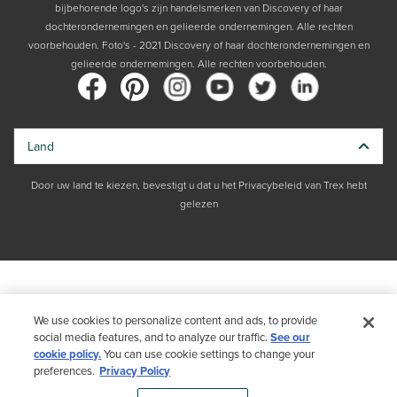
bijbehorende logo's zijn handelsmerken van Discovery of haar
dochterondernemingen en gelieerde ondernemingen. Alle rechten
voorbehouden. Foto's - 2021 Discovery of haar dochterondernemingen en
gelieerde ondernemingen. Alle rechten voorbehouden.
Land
Door uw land te kiezen, bevestigt u dat u het Privacybeleid van Trex hebt
gelezen
We use cookies to personalize content and ads, to provide
social media features, and to analyze our traffic.
See our
cookie policy.
You can use cookie settings to change your
preferences.
Privacy Policy