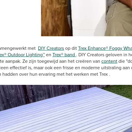
samengewerkt met
DIY Creators
op dit
Trex Enhance® Foggy Wha
ex® Outdoor Lighting™
en
Trex® band
. DIY Creators geloven in he
ste aanpak. Ze zijn toegewijd aan het creëren van
content
die "do
leen effectief is, maar ook een frisse en moderne uitstraling aan
en hadden over hun ervaring met het werken met Trex .