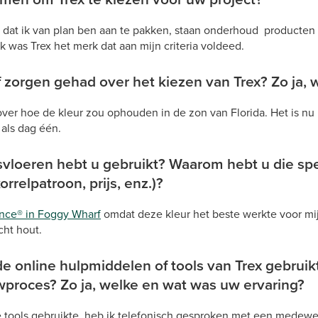
t dat ik van plan ben aan te pakken, staan onderhoud producten 
ek was Trex het merk dat aan mijn criteria voldeed.
of zorgen gehad over het kiezen van Trex? Zo ja, 
ver hoe de kleur zou ophouden in de zon van Florida. Het is nu b
 als dag één.
svloeren hebt u gebruikt? Waarom hebt u die spec
orrelpatroon, prijs, enz.)?
nce® in Foggy Wharf
omdat deze kleur het beste werkte voor mij
echt hout.
e online hulpmiddelen of tools van Trex gebruik
proces? Zo ja, welke en wat was uw ervaring?
 tools gebruikte, heb ik telefonisch gesproken met een medewe