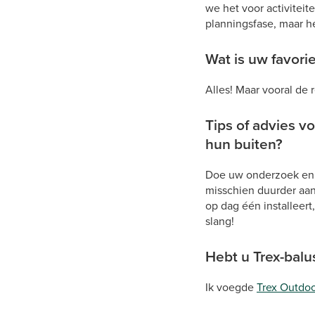
we het voor activitei
planningsfase, maar he
Wat is uw favori
Alles! Maar vooral de 
Tips of advies v
hun buiten?
Doe uw onderzoek en v
misschien duurder aan 
op dag één installeert
slang!
Hebt u Trex-bal
Ik voegde
Trex Outdoo