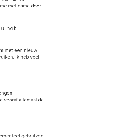
de me met name door
 u het
 om met een nieuw
uiken. Ik heb veel
rengen.
g vooraf allemaal de
 Momenteel gebruiken