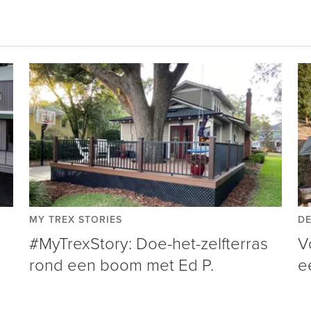
MY TREX STORIES
DE
#MyTrexStory: Doe-het-zelfterras
V
rond een boom met Ed P.
e