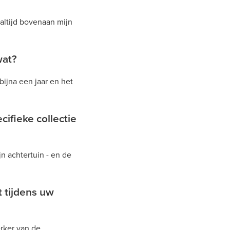
altijd bovenaan mijn
wat?
ijna een jaar en het
ifieke collectie
n achtertuin - en de
t tijdens uw
rker van de