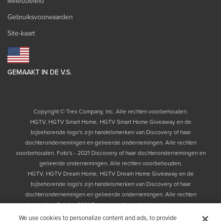
Milieubeleid
Gebruiksvoorwaarden
Site-kaart
GEMAAKT IN DE V.S.
Copyright © Trex Company, Inc. Alle rechten voorbehouden.
HGTV, HGTV Smart Home, HGTV Smart Home Giveaway en de
bijbehorende logo's zijn handelsmerken van Discovery of haar
dochterondernemingen en gelieerde ondernemingen. Alle rechten
voorbehouden. Foto's - 2021 Discovery of haar dochterondernemingen en
gelieerde ondernemingen. Alle rechten voorbehouden.
HGTV, HGTV Dream Home, HGTV Dream Home Giveaway en de
bijbehorende logo's zijn handelsmerken van Discovery of haar
dochterondernemingen en gelieerde ondernemingen. Alle rechten
voorbehouden. Foto's - 2021 Discovery of haar dochterondernemingen en
gelieerde ondernemingen. Alle rechten voorbehouden.
We use cookies to personalize content and ads, to provide